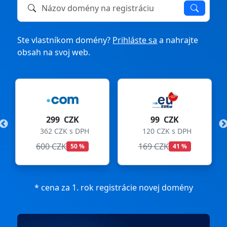
Názov domény na registráciu alebo prevod
Ste vlastníkom domény?
Prihláste sa
a nahrajte
obsah na svoj web.
299 CZK
99 CZK
362 CZK s DPH
120 CZK s DPH
600 CZK
169 CZK
50 %
41 %
* cena za 1. rok registrácie novej domény