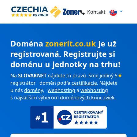
Kontakt
Doména
zonerit.co.uk
je už
registrovaná. Registrujte si
doménu u jednotky na trhu!
Na
SLOVAKNET
nájdete tú pravú. Sme jediný 5
★
registrátor domén podľa
certifikácie
. Nájdete
u nás
domény
,
webhosting
a
webhosting
s najväčším výberom
doménových koncoviek
.