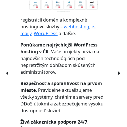
registrácii domén a komplexné
hostingové služby –
webhosting
,
e-
maily
,
WordPress
a ďalšie.
Ponúkame najrýchlejší WordPress
hosting v ČR
. Vaše projekty bežia na
najnovších technológiách pod
nepretržitým dohľadom skúsených
administrátorov.
Bezpečnosť a spoľahlivosť na prvom
mieste
. Pravidelne aktualizujeme
všetky systémy, chránime servery pred
DDoS útokmi a zabezpečujeme vysokú
dostupnosť služieb.
Živá zákaznícka podpora 24/7
.